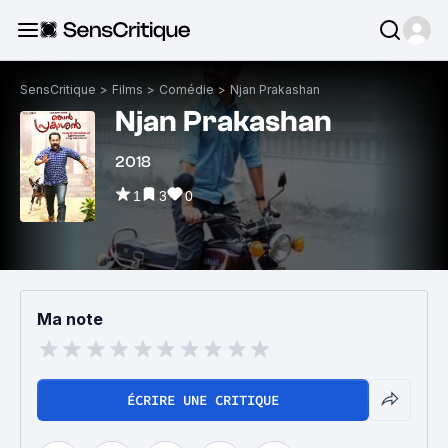
SensCritique
>
Films
>
Comédie
>
Njan Prakashan
Njan Prakashan
2018
1
3
0
Ma note
ÉCRIRE UNE CRITIQUE