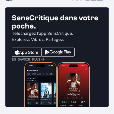
SensCritique dans votre
poche.
Téléchargez l’app SensCritique.
Explorez. Vibrez. Partagez.
EN SAVOIR PLUS