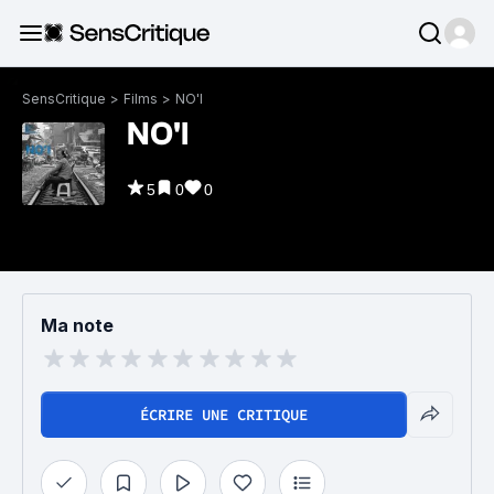
SensCritique
>
Films
>
NO'I
NO'I
5
0
0
Ma note
ÉCRIRE UNE CRITIQUE