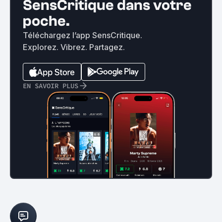
SensCritique dans votre
poche.
Téléchargez l’app SensCritique.
Explorez. Vibrez. Partagez.
EN SAVOIR PLUS