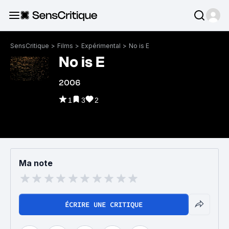
SensCritique
>
Films
>
Expérimental
>
No is E
No is E
2006
1
3
2
Ma note
ÉCRIRE UNE CRITIQUE