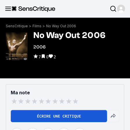
SensCritique
>
Films
>
No Way Out 2006
No Way Out 2006
2006
7
0
2
Ma note
ÉCRIRE UNE CRITIQUE