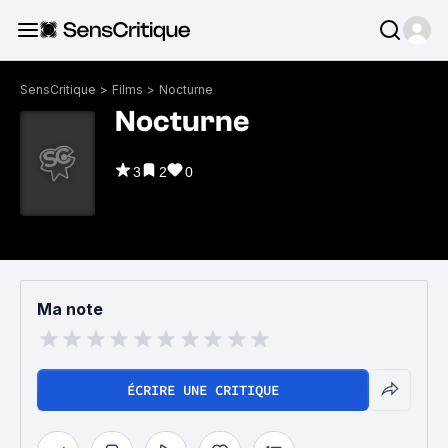
SensCritique
>
Films
>
Nocturne
Nocturne
3
2
0
Ma note
ÉCRIRE UNE CRITIQUE