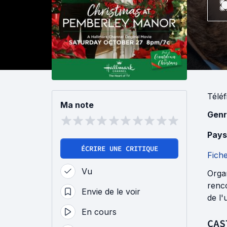
Téléf
Ma note
Genr
Pays
ÉCRIRE UNE CRITIQUE
Fich
Vu
Organ
renco
Envie de le voir
de l'
En cours
CAS