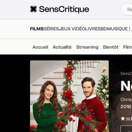
FILMS
SÉRIES
JEUX VIDÉO
LIVRES
BD
MUSIQUE
Accueil
Actualité
Streaming
Bientôt
Fil
SensCr
N
Chri
2018
96