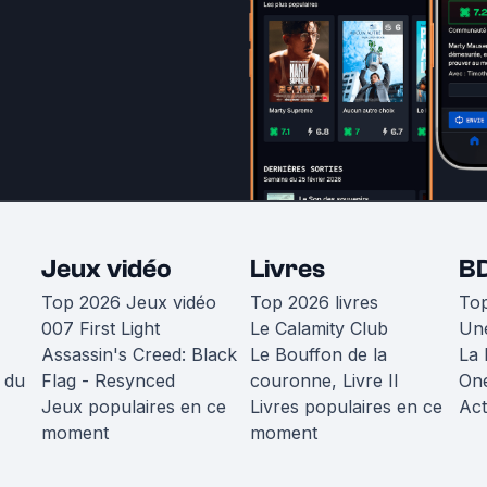
Jeux vidéo
Livres
B
Top 2026 Jeux vidéo
Top 2026 livres
To
007 First Light
Le Calamity Club
Une
Assassin's Creed: Black
Le Bouffon de la
La 
 du
Flag - Resynced
couronne, Livre II
One
Jeux populaires en ce
Livres populaires en ce
Act
moment
moment