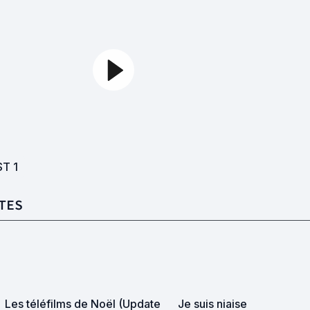
ST
1
TES
Les téléfilms de Noël (Update
Je suis niaise