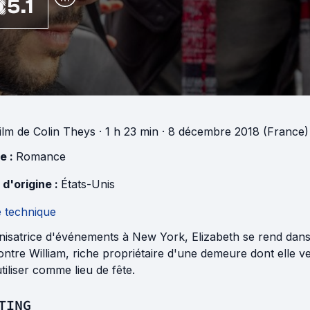
5.1
ilm
de
Colin Theys
· 1 h 23 min
· 8 décembre 2018 (France)
e :
Romance
 d'origine :
États-Unis
e technique
isatrice d'événements à New York, Elizabeth se rend dans un
ntre William, riche propriétaire d'une demeure dont elle v
utiliser comme lieu de fête.
TING