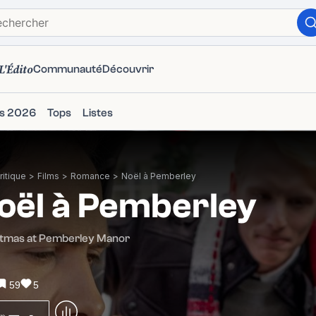
L'Édito
Communauté
Découvrir
ms 2026
Tops
Listes
itique
>
Films
>
Romance
>
Noël à Pemberley
oël à Pemberley
stmas at Pemberley Manor
59
5