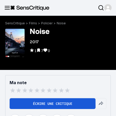
SensCritique
>
Films
>
Policier
>
Noise
Noise
2017
1
7
0
Ma note
ÉCRIRE UNE CRITIQUE