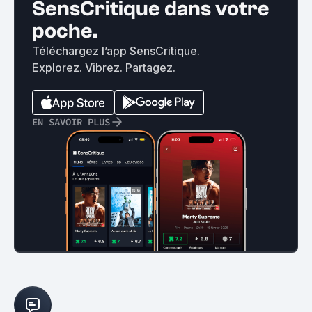
SensCritique dans votre
poche.
Téléchargez l’app SensCritique.
Explorez. Vibrez. Partagez.
EN SAVOIR PLUS