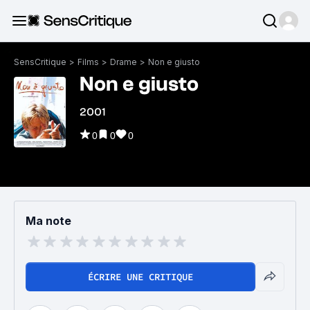
SensCritique
>
Films
>
Drame
>
Non e giusto
Non e giusto
2001
0
0
0
Ma note
ÉCRIRE UNE CRITIQUE