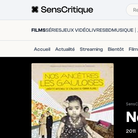
FILMS
SÉRIES
JEUX VIDÉO
LIVRES
BD
MUSIQUE
Accueil
Actualité
Streaming
Bientôt
Fil
SensCr
N
2011