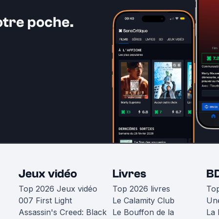
otre poche.
Jeux vidéo
Livres
B
Top 2026 Jeux vidéo
Top 2026 livres
To
007 First Light
Le Calamity Club
Une
Assassin's Creed: Black
Le Bouffon de la
La 