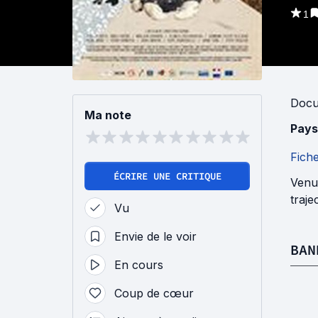
1
Docu
Ma note
Pays
Fich
ÉCRIRE UNE CRITIQUE
Venue
traje
Vu
Envie de le voir
BAN
En cours
Coup de cœur