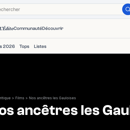
L'Édito
Communauté
Découvrir
ms 2026
Tops
Listes
itique
>
Films
>
Nos ancêtres les Gauloises
os ancêtres les Gau