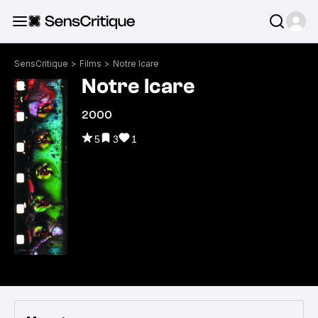
SensCritique
>
Films
>
Notre Icare
Notre Icare
2000
5
3
1