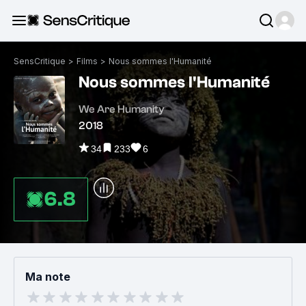
SensCritique
>
Films
>
Nous sommes l'Humanité
Nous sommes l'Humanité
We Are Humanity
2018
34
233
6
6.8
Ma note