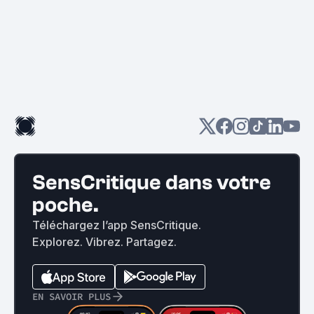
SensCritique dans votre
poche.
Téléchargez l’app SensCritique.
Explorez. Vibrez. Partagez.
EN SAVOIR PLUS