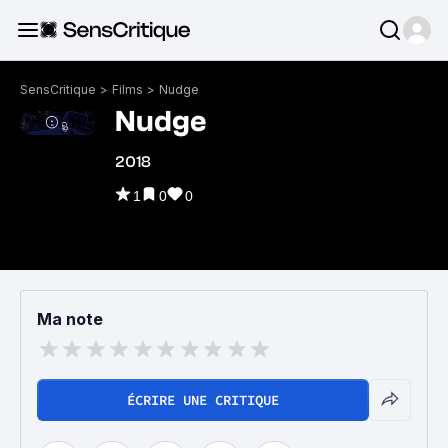
SensCritique
>
Films
>
Nudge
Nudge
2018
1
0
0
Ma note
ÉCRIRE UNE CRITIQUE