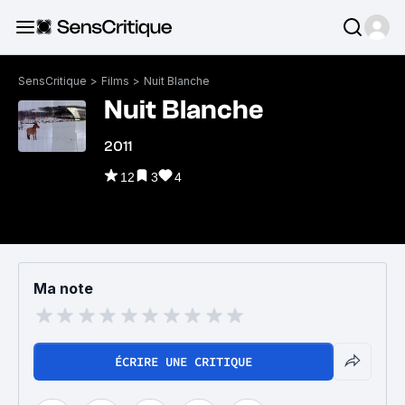
SensCritique
>
Films
>
Nuit Blanche
Nuit Blanche
2011
12
3
4
Ma note
ÉCRIRE UNE CRITIQUE