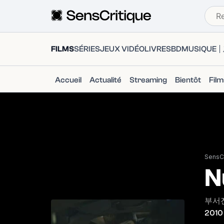
FILMS
SÉRIES
JEUX VIDÉO
LIVRES
BD
MUSIQUE
Accueil
Actualité
Streaming
Bientôt
Fil
SensCr
N
부서
2010