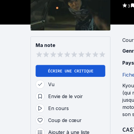
3
Cour
Ma note
Genr
Pays
ÉCRIRE UNE CRITIQUE
Fich
Vu
Kyou
(qui 
Envie de le voir
jusqu
moto 
En cours
son 
Coup de cœur
CAS
Ajouter à une liste