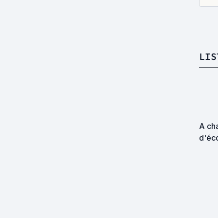
LIS
A ch
d'éc
j'ajo