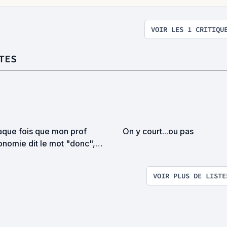
VOIR LES 1 CRITIQU
TES
aque fois que mon prof
On y court...ou pas
onomie dit le mot "donc",
ute un film à cette liste !
VOIR PLUS DE LISTE