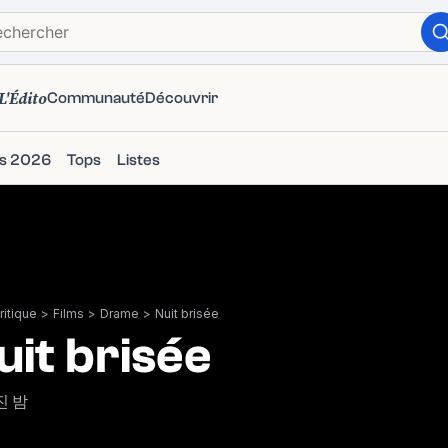
L'Édito
Communauté
Découvrir
ms 2026
Tops
Listes
itique
>
Films
>
Drame
>
Nuit brisée
uit brisée
진 밤