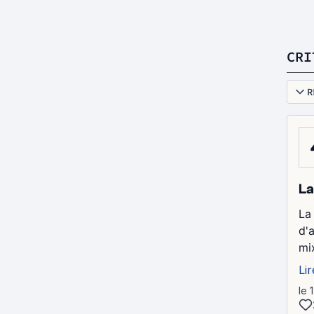
CRI
R
La
La
d'
mix
Lir
le 