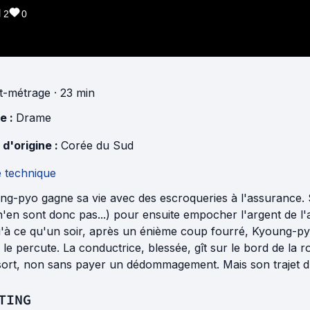
2
0
t-métrage
· 23 min
e :
Drame
 d'origine :
Corée du Sud
e technique
ng-pyo gagne sa vie avec des escroqueries à l'assurance. 
n'en sont donc pas...) pour ensuite empocher l'argent de l
'à ce qu'un soir, après un énième coup fourré, Kyoung-pyo
le percute. La conductrice, blessée, gît sur le bord de la
sort, non sans payer un dédommagement. Mais son trajet du
TING