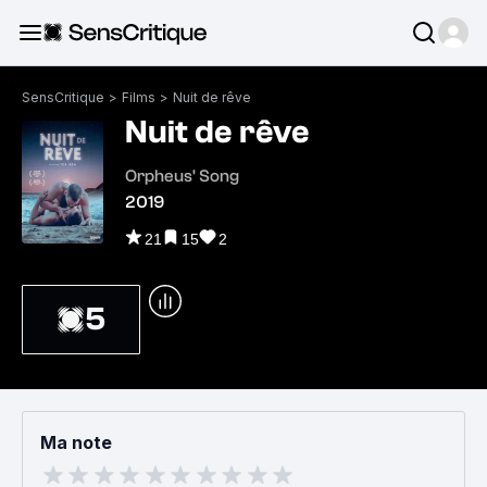
SensCritique
>
Films
>
Nuit de rêve
Nuit de rêve
Orpheus' Song
2019
21
15
2
5
Ma note