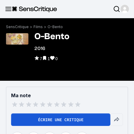
SensCritique
>
Films
>
O-Bento
O-Bento
2016
7
1
0
Ma note
ÉCRIRE UNE CRITIQUE