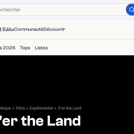
L'Édito
Communauté
Découvrir
ms 2026
Tops
Listes
itique
>
Films
>
Expérimental
>
O'er the Land
'er the Land