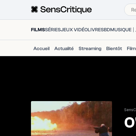
FILMS
SÉRIES
JEUX VIDÉO
LIVRES
BD
MUSIQUE
Accueil
Actualité
Streaming
Bientôt
Fil
SensCr
O