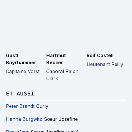
Gustl
Hartmut
Rolf Castell
W
Bayrhammer
Becker
Fi
Lieutenant Reilly
Capitaine Vorst
Caporal Ralph
So
Clark
ET AUSSI
Peter Brandt
Curly
Hanna Burgwitz
Sœur Josefine