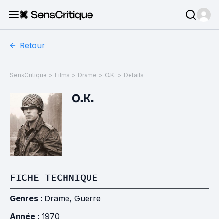
Retour
SensCritique
>
Films
>
Drame
>
O.K.
>
Details
O.K.
FICHE TECHNIQUE
Genres :
Drame
,
Guerre
Année :
1970