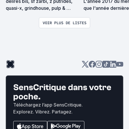
délires bis, sf zarbi, z putrides, 
L'année 2017 du mêm
quasi-x, grindhouse, pulp & 
que l'année dernière
exploitation en tous genres
encore plus resplendi
ne perd plus son tem
VOIR PLUS DE LISTES
banalités comme le tra
se concentre pleineme
ciné...
SensCritique dans votre
poche.
Téléchargez l’app SensCritique.
Explorez. Vibrez. Partagez.