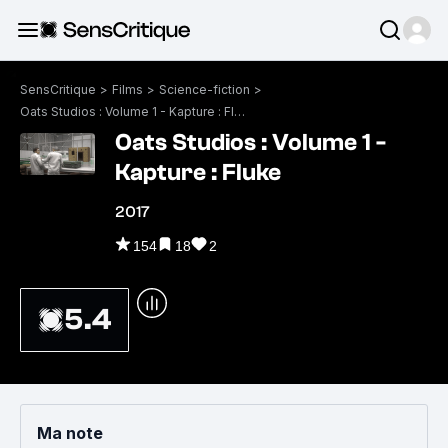
SensCritique
>
Films
>
Science-fiction
>
Oats Studios : Volume 1 - Kapture : Fluke
Oats Studios : Volume 1 -
Kapture : Fluke
2017
154
18
2
5.4
Ma note