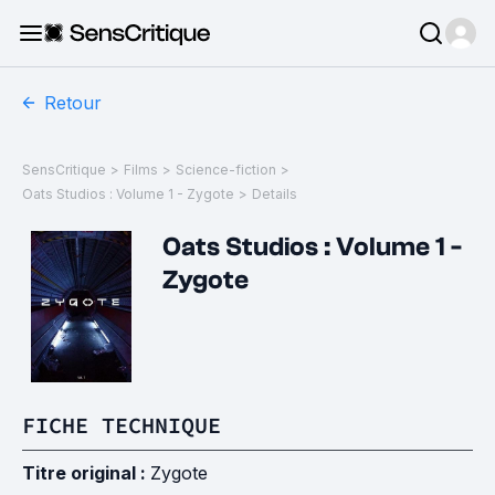
Retour
SensCritique
>
Films
>
Science-fiction
>
Oats Studios : Volume 1 - Zygote
>
Details
Oats Studios : Volume 1 -
Zygote
FICHE TECHNIQUE
Titre original :
Zygote