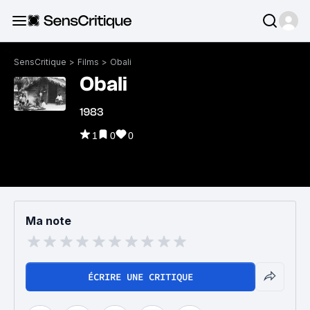
SensCritique
>
Films
>
Obali
Obali
1983
1
0
0
Ma note
ÉCRIRE UNE CRITIQUE