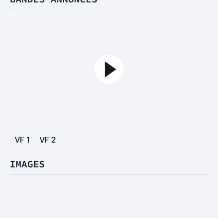
VF
1
VF
2
IMAGES