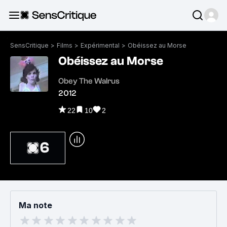
SensCritique
>
Films
>
Expérimental
>
Obéissez au Morse
Obéissez au Morse
Obey The Walrus
2012
22
10
2
6
Ma note