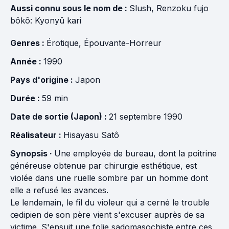
Aussi connu sous le nom de :
Slush, Renzoku fujo
bôkô: Kyonyû kari
Genres :
Érotique
,
Épouvante-Horreur
Année :
1990
Pays d'origine :
Japon
Durée :
59 min
Date de sortie (Japon) :
21 septembre 1990
Réalisateur :
Hisayasu Satô
Synopsis ·
Une employée de bureau, dont la poitrine
généreuse obtenue par chirurgie esthétique, est
violée dans une ruelle sombre par un homme dont
elle a refusé les avances.
Le lendemain, le fil du violeur qui a cerné le trouble
œdipien de son père vient s'excuser auprès de sa
victime. S'ensuit une folie sadomasochiste entre ces