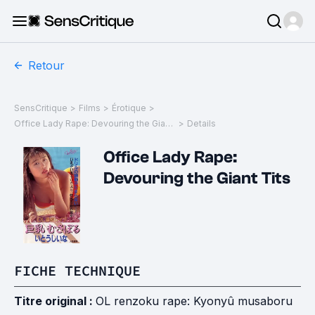
Retour
SensCritique
>
Films
>
Érotique
>
Office Lady Rape: Devouring the Giant Tits
>
Details
Office Lady Rape:
Devouring the Giant Tits
FICHE TECHNIQUE
Titre original :
OL renzoku rape: Kyonyû musaboru