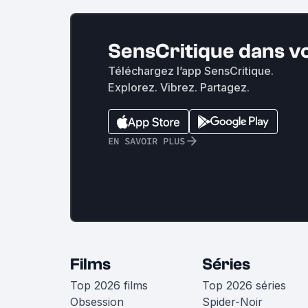
SensCritique dans v
Téléchargez l’app SensCritique.
Explorez. Vibrez. Partagez.
EN SAVOIR PLUS
Films
Séries
Top 2026 films
Top 2026 séries
Obsession
Spider-Noir