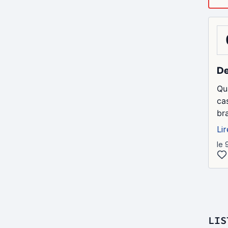
De
Qu
cas
br
Lir
le 
LIS