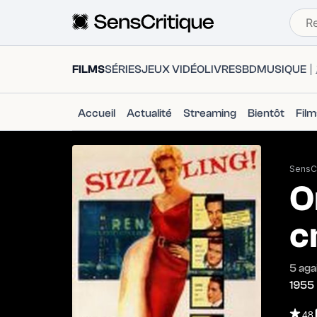
FILMS
SÉRIES
JEUX VIDÉO
LIVRES
BD
MUSIQUE
Accueil
Actualité
Streaming
Bientôt
Fil
SensCr
O
c
5 aga
1955
48