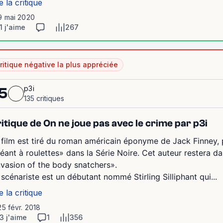
e la critique
9 mai 2020
1 j'aime
267
ritique négative la plus appréciée
p3i
5
135 critiques
itique de On ne joue pas avec le crime par p3i
 film est tiré du roman américain éponyme de Jack Finney, p
éant à roulettes» dans la Série Noire. Cet auteur restera 
nvasion of the body snatchers».
 scénariste est un débutant nommé Stirling Silliphant qui...
e la critique
25 févr. 2018
3 j'aime
1
356