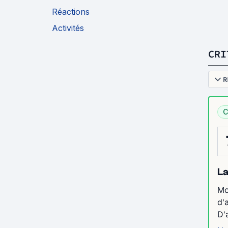
Réactions
Activités
CRI
R
C
La
Mo
d'
D'