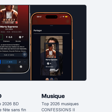
D
Musique
p 2026 BD
Top 2026 musiques
 fête sans fin
CONFESSIONS II