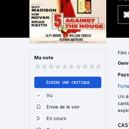
Film
Ma note
Genr
Pays
ÉCRIRE UNE CRITIQUE
Fich
Vu
Un ét
cambr
Envie de le voir
explo
En cours
CAS