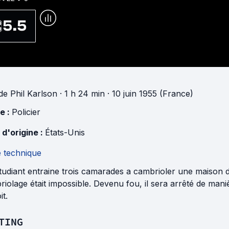
5.5
de
Phil Karlson
· 1 h 24 min
· 10 juin 1955 (France)
e :
Policier
 d'origine :
États-Unis
e technique
udiant entraine trois camarades a cambrioler une maison de
iolage était impossible. Devenu fou, il sera arrêté de manièr
it.
TING