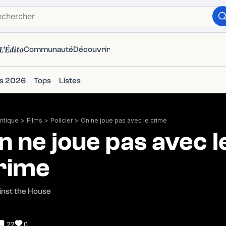
L'Édito
Communauté
Découvrir
ms 2026
Tops
Listes
itique
>
Films
>
Policier
>
On ne joue pas avec le crime
n ne joue pas avec l
rime
inst the House
22
0