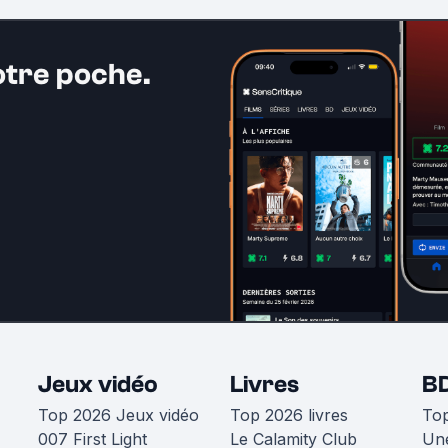
otre poche.
Jeux vidéo
Livres
B
Top 2026 Jeux vidéo
Top 2026 livres
To
007 First Light
Le Calamity Club
Une