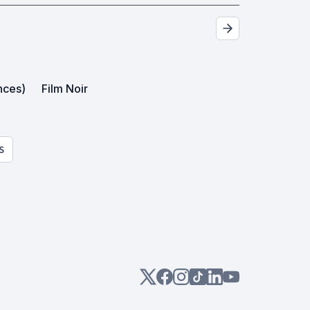
nces)
Film Noir
S