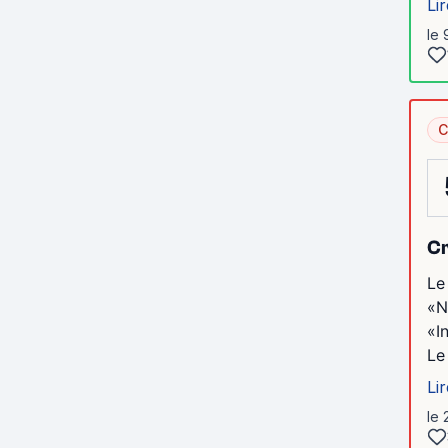
Lir
le 
C
Cr
Le
«N
«I
Le
Lir
le 