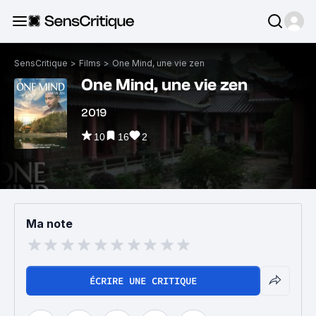
SensCritique
>
Films
>
One Mind, une vie zen
One Mind, une vie zen
2019
10
16
2
Ma note
ÉCRIRE UNE CRITIQUE