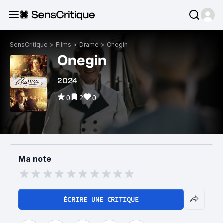
SensCritique
>
Films
>
Drame
>
Onegin
Onegin
2024
0
2
0
Ma note
ÉCRIRE UNE CRITIQUE