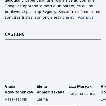
dégoûtant. Cependant, une fois arrivé au domaine,
Onéguine apprend la mort d'un parent, ce qui ne
bouleverse pas trop Evgeniy. Ses affaires financières
sont très tristes, son oncle est riche et...
Voir plus
CASTING
Vladimir 
Elena 
Liza Moryak
Vik
Vdovitchenkov
Khmelnitskaya
Do
Tatyana Larina
Rasskazchik
Larina
Ev