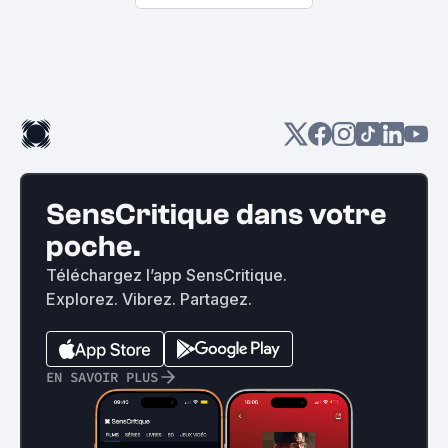
SensCritique dans votre
poche.
Téléchargez l’app SensCritique.
Explorez. Vibrez. Partagez.
EN SAVOIR PLUS