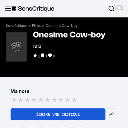
SensCritique
>
Films
>
Onesime Cow-boy
Onesime Cow-boy
1913
1
1
0
Ma note
ÉCRIRE UNE CRITIQUE