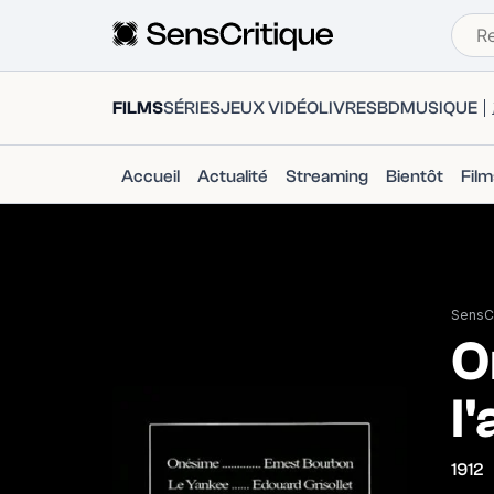
FILMS
SÉRIES
JEUX VIDÉO
LIVRES
BD
MUSIQUE
Accueil
Actualité
Streaming
Bientôt
Fil
SensCr
O
l
1912