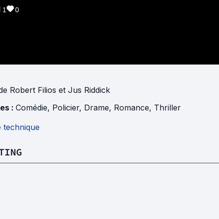
1
0
de
Robert Filios
et
Jus Riddick
es :
Comédie
,
Policier
,
Drame
,
Romance
,
Thriller
e technique
TING