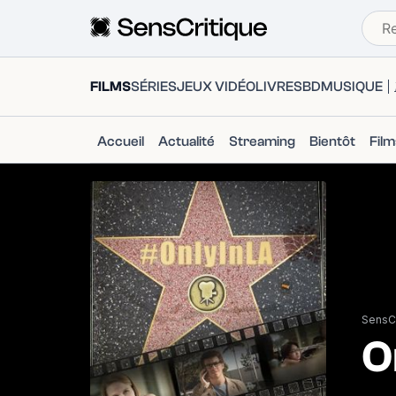
FILMS
SÉRIES
JEUX VIDÉO
LIVRES
BD
MUSIQUE
Accueil
Actualité
Streaming
Bientôt
Fil
SensCr
O