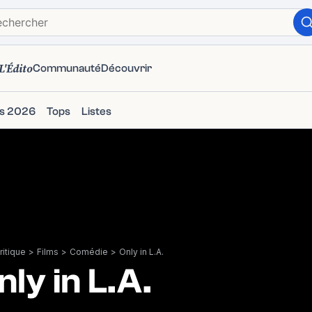
L'Édito
Communauté
Découvrir
ms 2026
Tops
Listes
itique
>
Films
>
Comédie
>
Only in L.A.
nly in L.A.