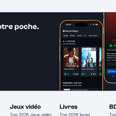
otre poche.
Jeux vidéo
Livres
B
Top 2026 Jeux vidéo
Top 2026 livres
To