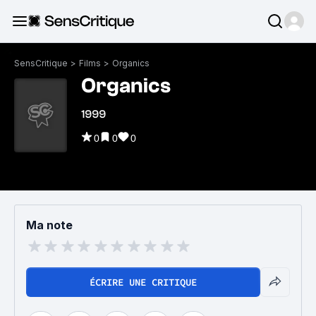
SensCritique
>
Films
>
Organics
Organics
1999
0
0
0
Ma note
ÉCRIRE UNE CRITIQUE