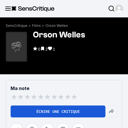
SensCritique
>
Films
>
Orson Welles
Orson Welles
0
2
1
Ma note
ÉCRIRE UNE CRITIQUE