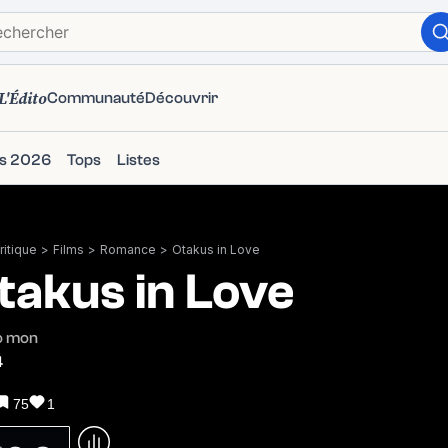
L'Édito
Communauté
Découvrir
ms 2026
Tops
Listes
itique
>
Films
>
Romance
>
Otakus in Love
takus in Love
o mon
4
75
1