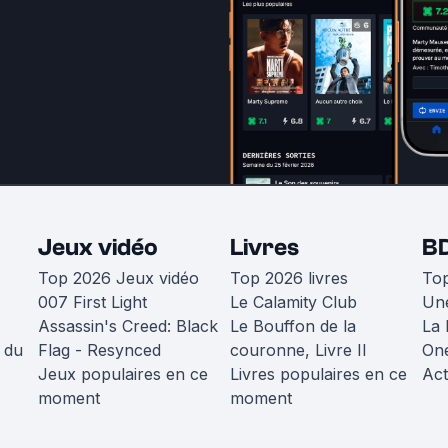
Jeux vidéo
Livres
B
Top 2026 Jeux vidéo
Top 2026 livres
To
007 First Light
Le Calamity Club
Une
Assassin's Creed: Black
Le Bouffon de la
La 
 du
Flag - Resynced
couronne, Livre II
One
Jeux populaires en ce
Livres populaires en ce
Act
moment
moment