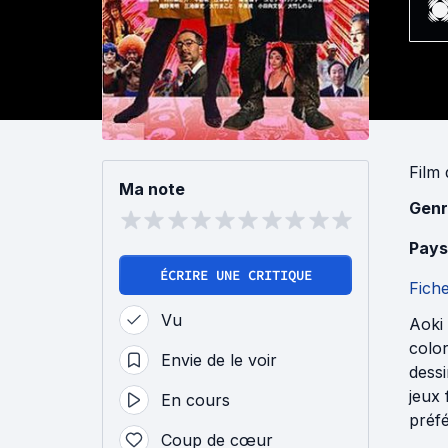
Film
Ma note
Genr
Pays
ÉCRIRE UNE CRITIQUE
Fich
Vu
Aoki
color
Envie de le voir
dessi
jeux 
En cours
préf
Coup de cœur