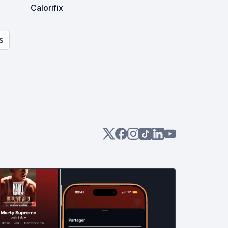
Calorifix
S