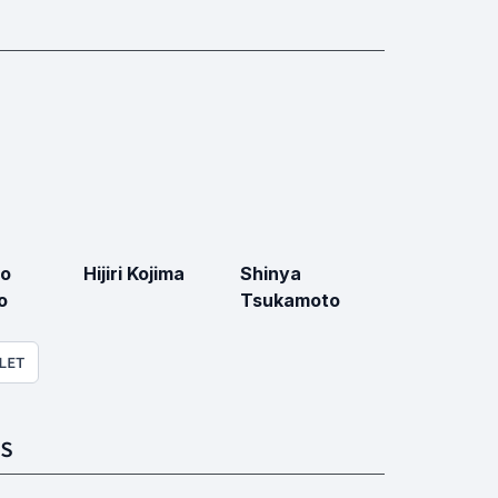
ro
Hijiri Kojima
Shinya
o
Tsukamoto
LET
S