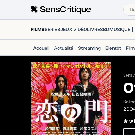
FILMS
SÉRIES
JEUX VIDÉO
LIVRES
BD
MUSIQUE
Accueil
Actualité
Streaming
Bientôt
Fil
SensCr
O
Koi n
200
35