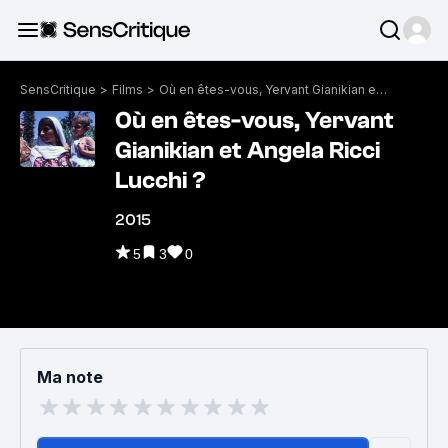
SensCritique
>
Films
>
Où en êtes-vous, Yervant Gianikian et Angela Ricci Lucchi ?
Où en êtes-vous, Yervant
Gianikian et Angela Ricci
Lucchi ?
2015
5
3
0
Ma note