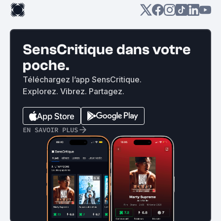
SensCritique dans votre
poche.
Téléchargez l’app SensCritique.
Explorez. Vibrez. Partagez.
EN SAVOIR PLUS