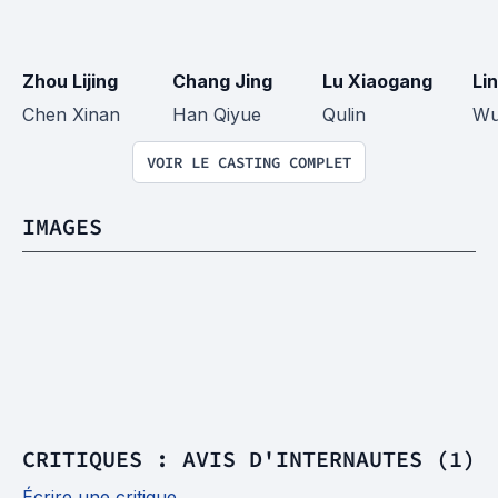
Zhou Lijing
Chang Jing
Lu Xiaogang
Li
Chen Xinan
Han Qiyue
Qulin
Wu
VOIR LE CASTING COMPLET
IMAGES
CRITIQUES : AVIS D'INTERNAUTES (1)
Écrire une critique