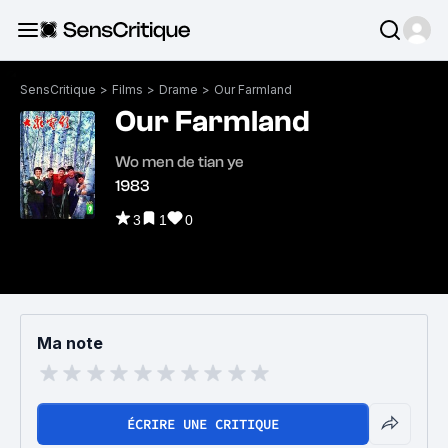
SensCritique
>
Films
>
Drame
>
Our Farmland
Our Farmland
Wo men de tian ye
1983
3
1
0
Ma note
ÉCRIRE UNE CRITIQUE