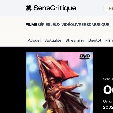
FILMS
SÉRIES
JEUX VIDÉO
LIVRES
BD
MUSIQUE
Accueil
Actualité
Streaming
Bientôt
Fil
SensCr
O
Uri u
200