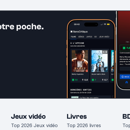
otre poche.
Jeux vidéo
Livres
B
Top 2026 Jeux vidéo
Top 2026 livres
To