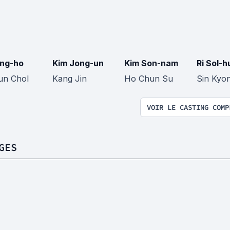
ong-ho
Kim Jong-un
Kim Son-nam
Ri Sol-h
un Chol
Kang Jin
Ho Chun Su
Sin Kyo
VOIR LE CASTING COMP
GES