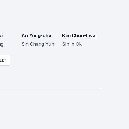
ui
An Yong-chol
Kim Chun-hwa
ng
Sin Chang Yun
Sin in Ok
LET