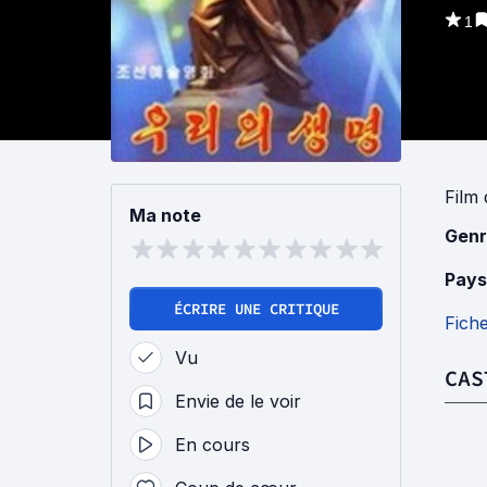
1
Film
Ma note
Genr
Pays
ÉCRIRE UNE CRITIQUE
Fich
Vu
CAS
Envie de le voir
En cours