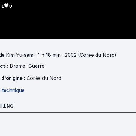
1
0
de
Kim Yu-sam
· 1 h 18 min
· 2002 (Corée du Nord)
es :
Drame
,
Guerre
 d'origine :
Corée du Nord
e technique
TING