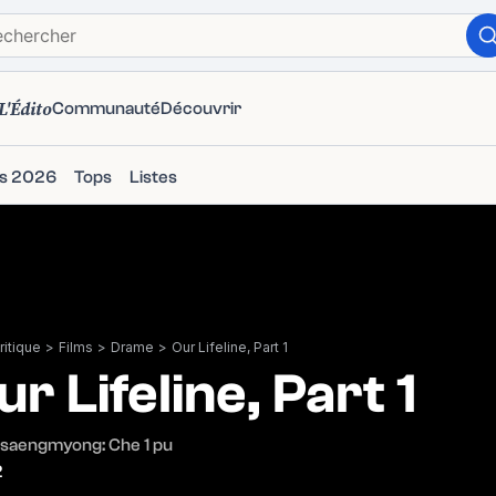
L'Édito
Communauté
Découvrir
ms 2026
Tops
Listes
itique
>
Films
>
Drame
>
Our Lifeline, Part 1
ur Lifeline, Part 1
i saengmyong: Che 1 pu
2