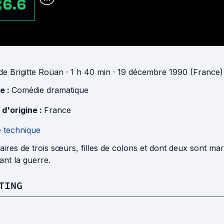
6.6
de
Brigitte Roüan
· 1 h 40 min
· 19 décembre 1990 (France)
e :
Comédie dramatique
 d'origine :
France
e technique
raires de trois sœurs, filles de colons et dont deux sont mar
nt la guerre.
TING