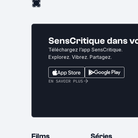
SensCritique dans v
Téléchargez l’app SensCritique.
Explorez. Vibrez. Partagez.
EN SAVOIR PLUS
Films
Séries