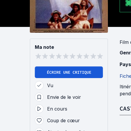
Film
Ma note
Genr
Pays
ÉCRIRE UNE CRITIQUE
Fich
Vu
Itiné
penda
Envie de le voir
CAS
En cours
Coup de cœur