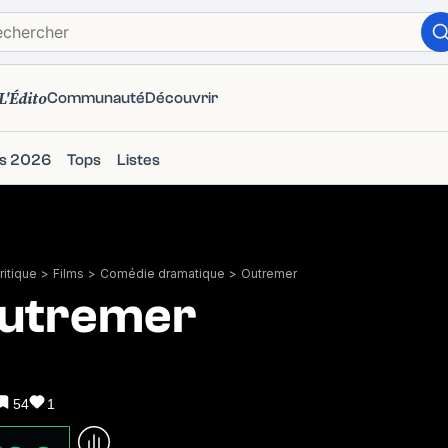
L'Édito
Communauté
Découvrir
ms 2026
Tops
Listes
itique
>
Films
>
Comédie dramatique
>
Outremer
utremer
54
1