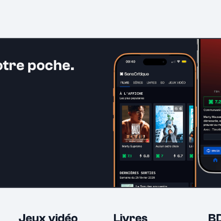
otre poche.
Jeux vidéo
Livres
B