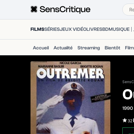
FILMS
SÉRIES
JEUX VIDÉO
LIVRES
BD
MUSIQUE
Accueil
Actualité
Streaming
Bientôt
Fil
SensCr
O
1990
32