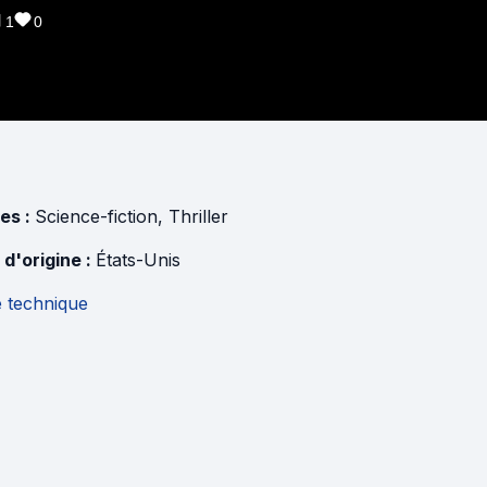
1
0
es :
Science-fiction
,
Thriller
 d'origine :
États-Unis
e technique