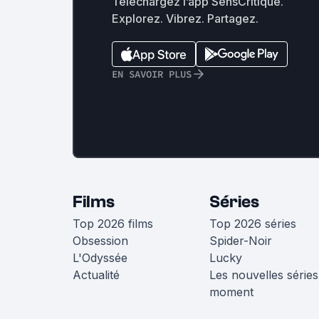
Téléchargez l’app SensCritique.
Explorez. Vibrez. Partagez.
EN SAVOIR PLUS
Films
Séries
Top 2026 films
Top 2026 séries
Obsession
Spider-Noir
L'Odyssée
Lucky
Actualité
Les nouvelles séries
moment