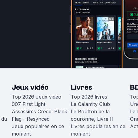
Jeux vidéo
Livres
B
Top 2026 Jeux vidéo
Top 2026 livres
To
007 First Light
Le Calamity Club
Une
Assassin's Creed: Black
Le Bouffon de la
La 
 du
Flag - Resynced
couronne, Livre II
One
Jeux populaires en ce
Livres populaires en ce
Act
moment
moment