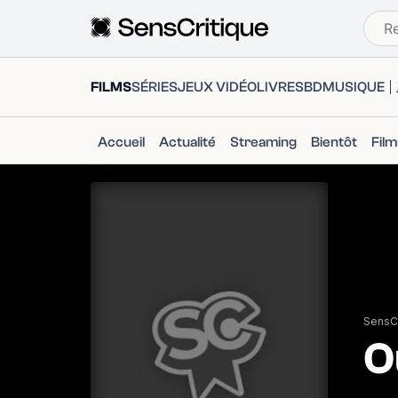
FILMS
SÉRIES
JEUX VIDÉO
LIVRES
BD
MUSIQUE
Accueil
Actualité
Streaming
Bientôt
Fil
SensCr
O