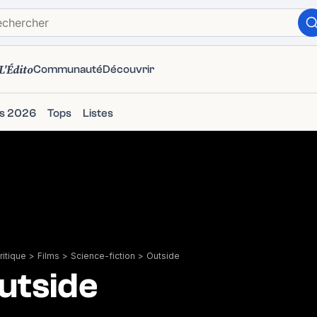
L'Édito
Communauté
Découvrir
ms 2026
Tops
Listes
itique
>
Films
>
Science-fiction
>
Outside
utside