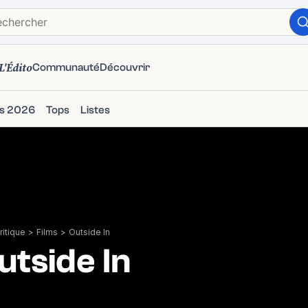
L'Édito
Communauté
Découvrir
ms 2026
Tops
Listes
itique
>
Films
>
Outside In
utside In