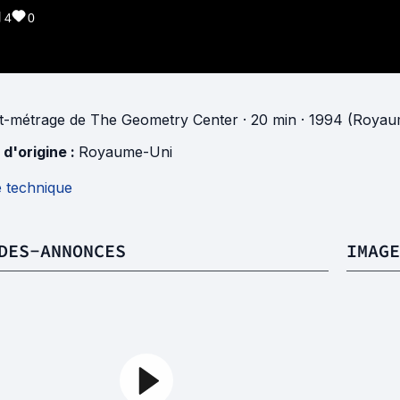
4
0
t-métrage
de
The Geometry Center
· 20 min
· 1994 (Royau
 d'origine :
Royaume-Uni
e technique
DES-ANNONCES
IMAGE