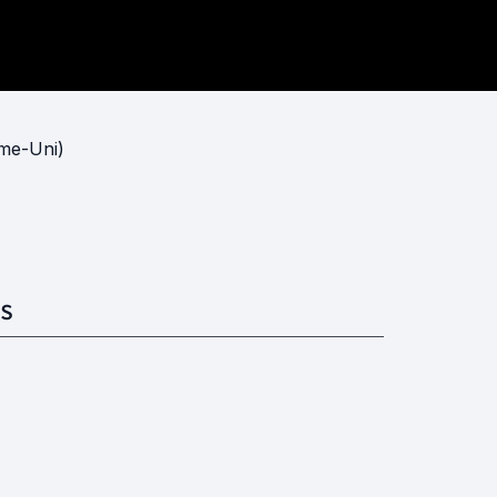
me-Uni)
S