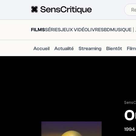
FILMS
SÉRIES
JEUX VIDÉO
LIVRES
BD
MUSIQUE
Accueil
Actualité
Streaming
Bientôt
Fil
SensCr
O
1994