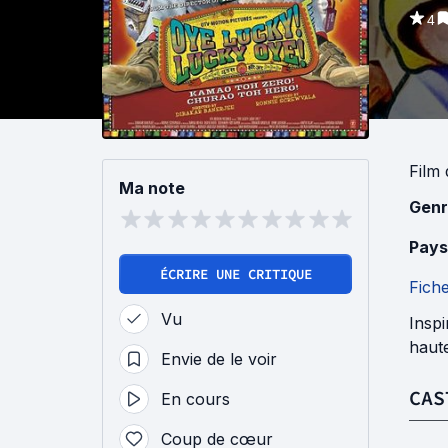
4
Film
Ma note
Genr
Pays
ÉCRIRE UNE CRITIQUE
Fich
Vu
Inspi
haute
Envie de le voir
CAS
En cours
Coup de cœur