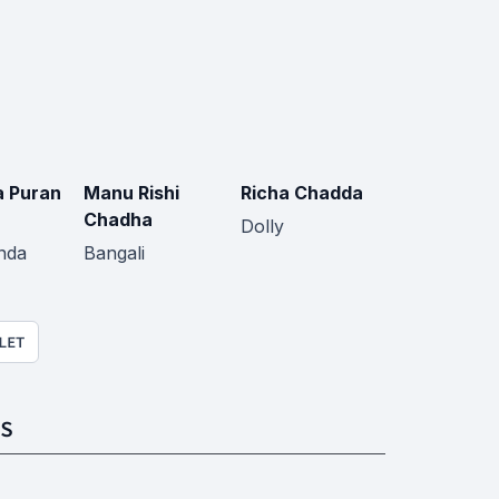
 Puran
Manu Rishi
Richa Chadda
Chadha
Dolly
nda
Bangali
LET
S