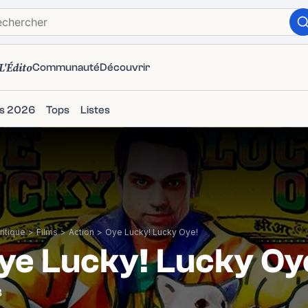
L'Édito
Communauté
Découvrir
ms 2026
Tops
Listes
itique
>
Films
>
Action
>
Oye Lucky! Lucky Oye!
ye Lucky! Lucky Oy
8