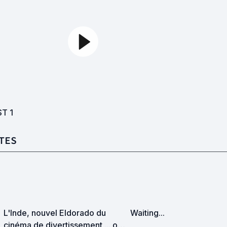
ST
1
TES
L'Inde, nouvel Eldorado du
Waiting...
cinéma de divertissement ... ou