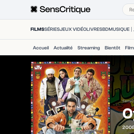
FILMS
SÉRIES
JEUX VIDÉO
LIVRES
BD
MUSIQUE
Accueil
Actualité
Streaming
Bientôt
Fil
SensCr
O
200