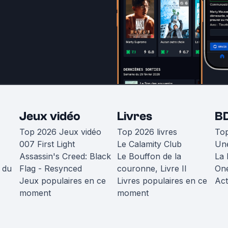
Jeux vidéo
Livres
B
Top 2026 Jeux vidéo
Top 2026 livres
To
007 First Light
Le Calamity Club
Une
Assassin's Creed: Black
Le Bouffon de la
La 
 du
Flag - Resynced
couronne, Livre II
One
Jeux populaires en ce
Livres populaires en ce
Act
moment
moment