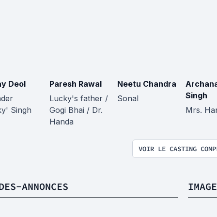
y Deol
Paresh Rawal
Neetu Chandra
Archana
Singh
nder
Lucky's father /
Sonal
ky' Singh
Gogi Bhai / Dr.
Mrs. Ha
Handa
VOIR LE CASTING COMP
DES-ANNONCES
IMAGE