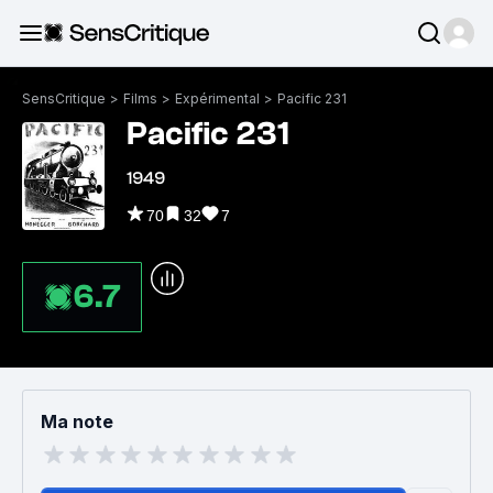
SensCritique
>
Films
>
Expérimental
>
Pacific 231
Pacific 231
1949
70
32
7
6.7
Ma note