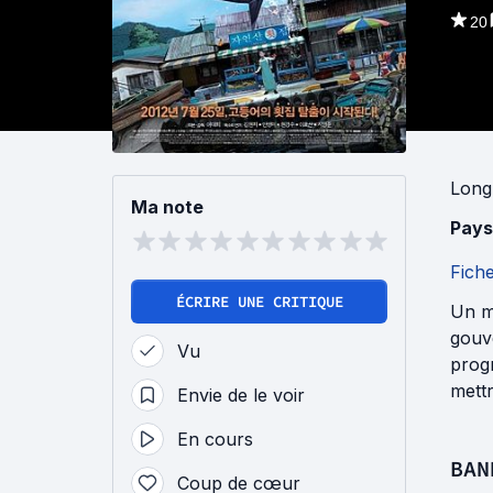
20
Long
Ma note
Pays
Fich
ÉCRIRE UNE CRITIQUE
Un m
gouve
Vu
progr
mett
Envie de le voir
En cours
BAN
Coup de cœur