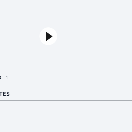
ST
1
TES