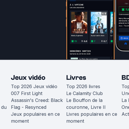
Jeux vidéo
Livres
B
Top 2026 Jeux vidéo
Top 2026 livres
To
007 First Light
Le Calamity Club
Une
Assassin's Creed: Black
Le Bouffon de la
La 
 du
Flag - Resynced
couronne, Livre II
One
Jeux populaires en ce
Livres populaires en ce
Act
moment
moment