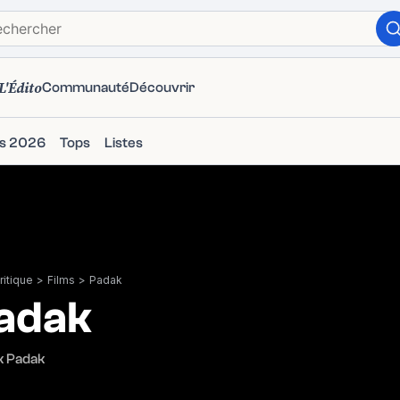
L'Édito
Communauté
Découvrir
ms 2026
Tops
Listes
itique
>
Films
>
Padak
adak
k Padak