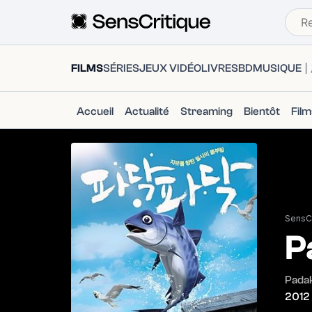
FILMS
SÉRIES
JEUX VIDÉO
LIVRES
BD
MUSIQUE
Accueil
Actualité
Streaming
Bientôt
Fil
SensCr
P
Pada
2012