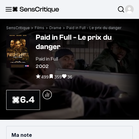
SensCritique
>
Films
>
Drame
>
Paid in Full - Le prix du danger
Paid in Full - Le prix du
danger
Paid in Full
2002
499
359
36
6.4
Ma note