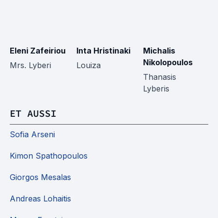
Eleni Zafeiriou
Inta Hristinaki
Michalis
Al
Nikolopoulos
Mrs. Lyberi
Louiza
An
Thanasis
Lyberis
ET AUSSI
Sofia Arseni
Kimon Spathopoulos
Giorgos Mesalas
Andreas Lohaitis