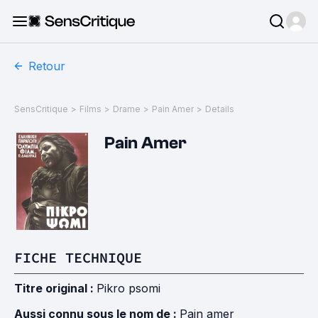
Retour
SensCritique
>
Films
>
Drame
>
Pain Amer
>
Details
Pain Amer
FICHE TECHNIQUE
Titre original :
Pikro psomi
Aussi connu sous le nom de :
Pain amer