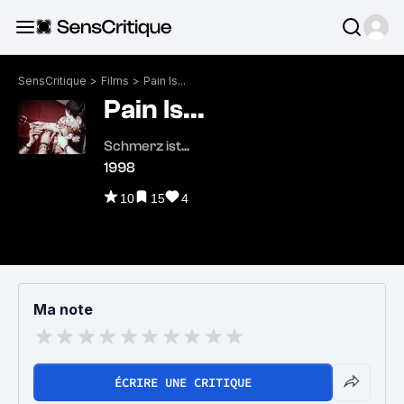
SensCritique
>
Films
>
Pain Is...
Pain Is...
Schmerz ist...
1998
10
15
4
Ma note
ÉCRIRE UNE CRITIQUE