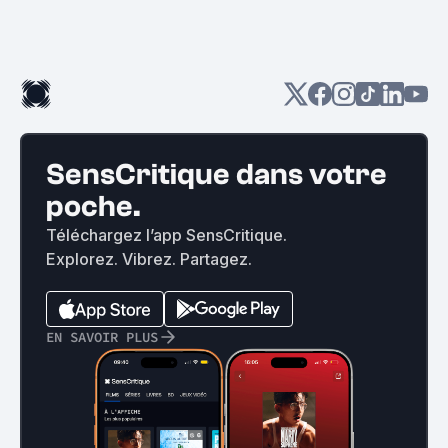
SensCritique dans votre
poche.
Téléchargez l’app SensCritique.
Explorez. Vibrez. Partagez.
EN SAVOIR PLUS