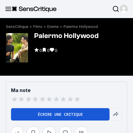
SensCritique
>
Films
>
Drame
>
Palermo Hollywood
Palermo Hollywood
0
0
0
Ma note
ÉCRIRE UNE CRITIQUE