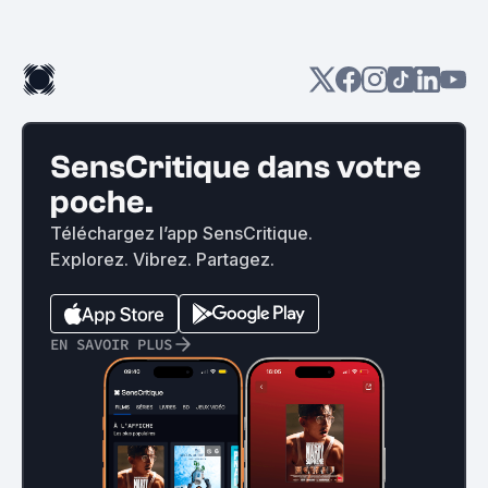
SensCritique dans votre
poche.
Téléchargez l’app SensCritique.
Explorez. Vibrez. Partagez.
EN SAVOIR PLUS