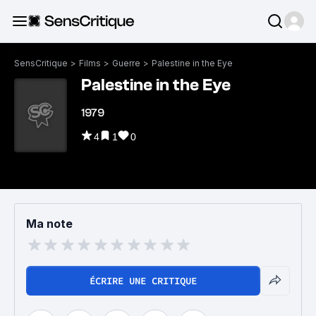
SensCritique
>
Films
>
Guerre
>
Palestine in the Eye
Palestine in the Eye
1979
4
1
0
Ma note
ÉCRIRE UNE CRITIQUE