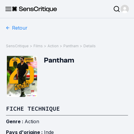
Retour
SensCritique
>
Films
>
Action
>
Pantham
>
Details
Pantham
FICHE TECHNIQUE
Genre :
Action
Pays d'origine :
Inde