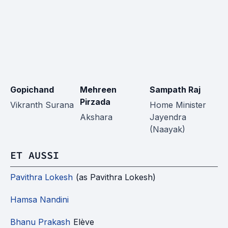
Gopichand
Mehreen
Sampath Raj
M
Pirzada
Vikranth Surana
Home Minister
A
Akshara
Jayendra
(Naayak)
ET AUSSI
Pavithra Lokesh
(as Pavithra Lokesh)
Hamsa Nandini
Bhanu Prakash
Elève