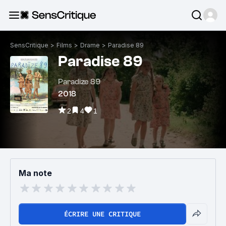
SensCritique
>
Films
>
Drame
>
Paradise 89
Paradise 89
Paradize 89
2018
2
4
1
Ma note
ÉCRIRE UNE CRITIQUE