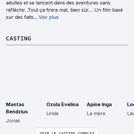
adultes et se lancent dans des aventures sans
réfléchir. Tout ça finira mal, bien sûr… Un film basé
sur des faits...
Voir plus
CASTING
Mantas 
Ozola Evelina
Apine Inga
Lo
Bendzius
Linda
La mère
La
Jonas
VOIR LE CASTING COMPLET