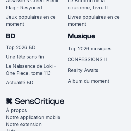
Assassin's Creed: Black
Le Bouffon de la
Flag - Resynced
couronne, Livre II
Jeux populaires en ce
Livres populaires en ce
moment
moment
BD
Musique
Top 2026 BD
Top 2026 musiques
Une fête sans fin
CONFESSIONS II
La Naissance de Loki -
Reality Awaits
One Piece, tome 113
Album du moment
Actualité BD
À propos
Notre application mobile
Notre extension