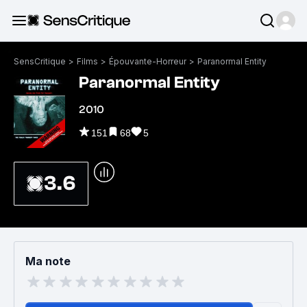
SensCritique
>
Films
>
Épouvante-Horreur
>
Paranormal Entity
Paranormal Entity
2010
151
68
5
3.6
Ma note