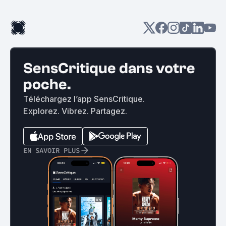
SensCritique dans votre
poche.
Téléchargez l’app SensCritique.
Explorez. Vibrez. Partagez.
EN SAVOIR PLUS